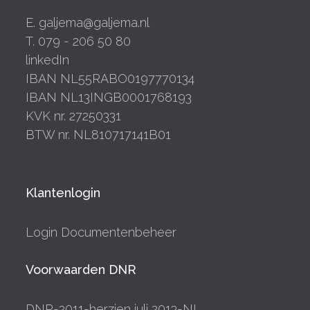
E. galjema@galjema.nl
T. 079 - 206 50 80
linkedIn
IBAN NL55RABO0197770134
IBAN NL13INGB0001768193
KVK nr. 27250331
BTW nr. NL810717141B01
Klantenlogin
Login Documentenbeheer
Voorwaarden DNR
DNR-2011-herzien juli 2013-NL