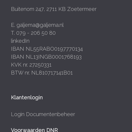
Buitenom 247, 2711 KB Zoetermeer
E. galjema@galjema.nl
T. 079 - 206 50 80
linkedIn
IBAN NL55RABO0197770134
IBAN NL13INGB0001768193
KVK nr. 27250331
BTW nr. NL810717141B01
Klantenlogin
Login Documentenbeheer
Voorwaarden DNR