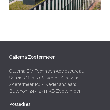
Galjema Zoetermeer
Galjema B.V. Technisch Adviesbureau
Spazio Offices (Parkeren: Stadshart
Zoetermeer P8 - Nederlandlaan)
Buitenom 247, 2711 KB Zoetermeer
Postadres