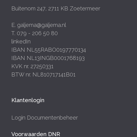
Buitenom 247, 2711 KB Zoetermeer
E. galjema@galjema.nl
T. 079 - 206 50 80
linkedIn
IBAN NL55RABO0197770134
IBAN NL13INGB0001768193
KVK nr. 27250331
BTW nr. NL810717141B01
Klantenlogin
Login Documentenbeheer
Voorwaarden DNR