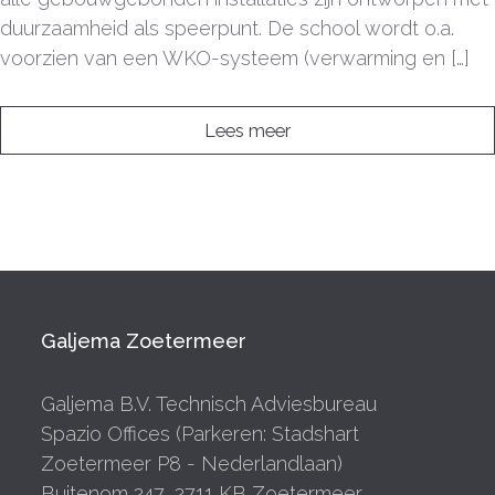
duurzaamheid als speerpunt. De school wordt o.a.
voorzien van een WKO-systeem (verwarming en […]
Lees meer
Galjema Zoetermeer
Galjema B.V. Technisch Adviesbureau
Spazio Offices (Parkeren: Stadshart
Zoetermeer P8 - Nederlandlaan)
Buitenom 247, 2711 KB Zoetermeer