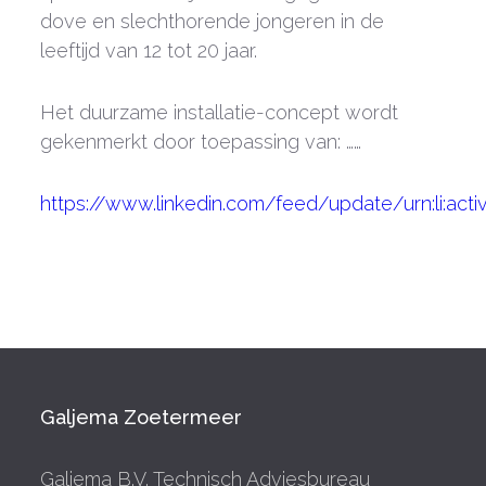
dove en slechthorende jongeren in de
leeftijd van 12 tot 20 jaar.
Het duurzame installatie-concept wordt
gekenmerkt door toepassing van: ……
https://www.linkedin.com/feed/update/urn:li:act
Galjema Zoetermeer
Galjema B.V. Technisch Adviesbureau