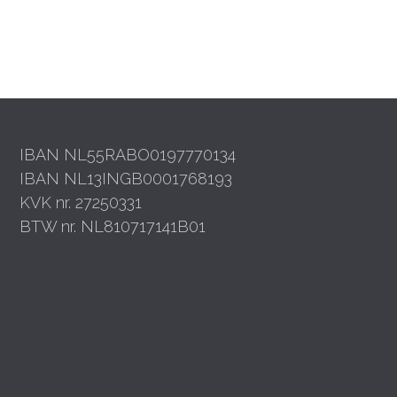
IBAN NL55RABO0197770134
IBAN NL13INGB0001768193
KVK nr. 27250331
BTW nr. NL810717141B01