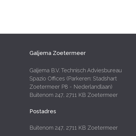
Galjema Zoetermeer
Galjema B.V. Technisch Adviesbureau
Spazio Offices (Parkeren: Stadshart
Zoetermeer P8 - Nederlandlaan)
Buitenom 247, 2711 KB Zoetermeer
Postadres
Buitenom 247, 2711 KB Zoetermeer