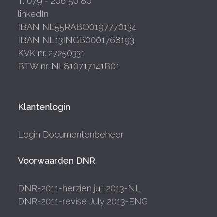
T. 079 - 206 50 80
linkedIn
IBAN NL55RABO0197770134
IBAN NL13INGB0001768193
KVK nr. 27250331
BTW nr. NL810717141B01
Klantenlogin
Login Documentenbeheer
Voorwaarden DNR
DNR-2011-herzien juli 2013-NL
DNR-2011-revise July 2013-ENG