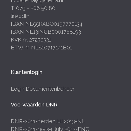
E. galjema@galjema.nl
T. 079 - 206 50 80
linkedIn
IBAN NL55RABO0197770134
IBAN NL13INGB0001768193
KVK nr. 27250331
BTW nr. NL810717141B01
Klantenlogin
Login Documentenbeheer
Voorwaarden DNR
DNR-2011-herzien juli 2013-NL
DNR-2011-revise July 2013-ENG