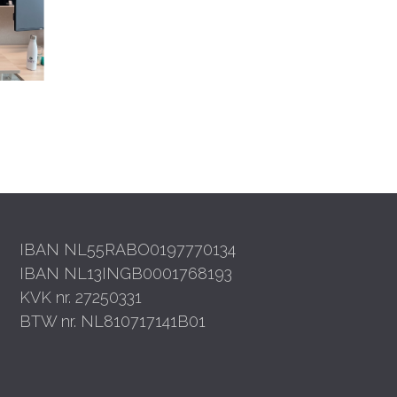
IBAN NL55RABO0197770134
IBAN NL13INGB0001768193
KVK nr. 27250331
BTW nr. NL810717141B01