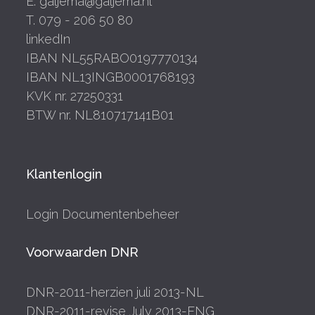
E. galjema@galjema.nl
T. 079 - 206 50 80
linkedIn
IBAN NL55RABO0197770134
IBAN NL13INGB0001768193
KVK nr. 27250331
BTW nr. NL810717141B01
Klantenlogin
Login Documentenbeheer
Voorwaarden DNR
DNR-2011-herzien juli 2013-NL
DNR-2011-revise July 2013-ENG