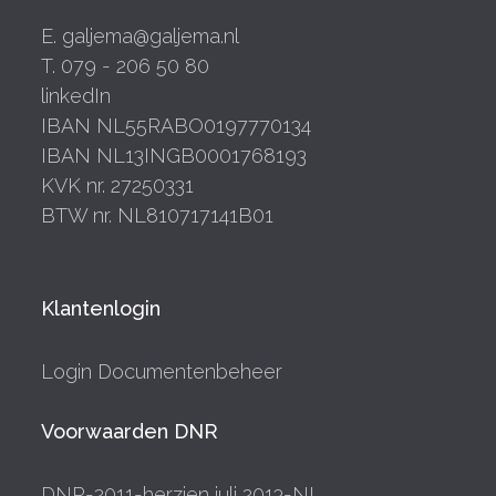
E. galjema@galjema.nl
T. 079 - 206 50 80
linkedIn
IBAN NL55RABO0197770134
IBAN NL13INGB0001768193
KVK nr. 27250331
BTW nr. NL810717141B01
Klantenlogin
Login Documentenbeheer
Voorwaarden DNR
DNR-2011-herzien juli 2013-NL