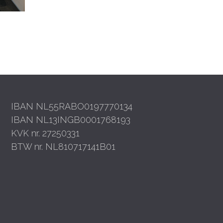
IBAN NL55RABO0197770134
IBAN NL13INGB0001768193
KVK nr. 27250331
BTW nr. NL810717141B01