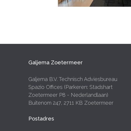
Galjema Zoetermeer
Galjema B.V. Technisch Adviesbureau
Spazio Offices (Parkeren: Stadshart
Zoetermeer P8 - Nederlandlaan)
Buitenom 247, 2711 KB Zoetermeer
Postadres