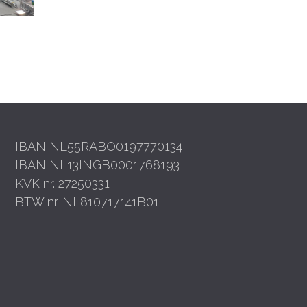
IBAN NL55RABO0197770134
IBAN NL13INGB0001768193
KVK nr. 27250331
BTW nr. NL810717141B01