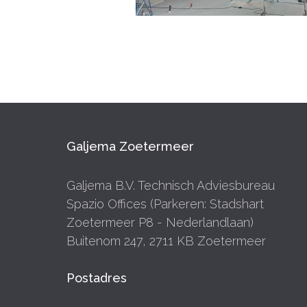
Galjema Zoetermeer
Galjema B.V. Technisch Adviesbureau
Spazio Offices (Parkeren: Stadshart
Zoetermeer P8 - Nederlandlaan)
Buitenom 247, 2711 KB Zoetermeer
Postadres