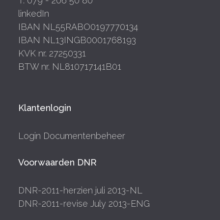
T. 079 - 206 50 80
linkedIn
IBAN NL55RABO0197770134
IBAN NL13INGB0001768193
KVK nr. 27250331
BTW nr. NL810717141B01
Klantenlogin
Login Documentenbeheer
Voorwaarden DNR
DNR-2011-herzien juli 2013-NL
DNR-2011-revise July 2013-ENG