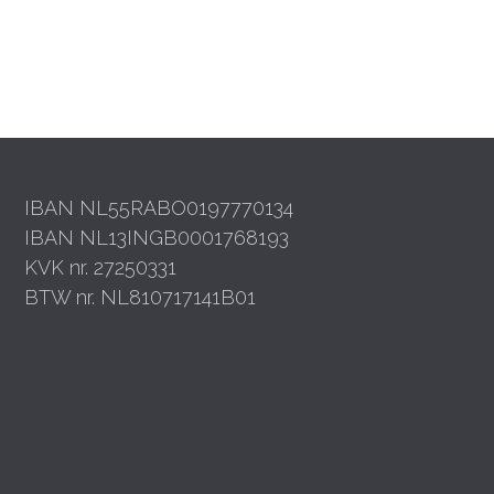
IBAN NL55RABO0197770134
IBAN NL13INGB0001768193
KVK nr. 27250331
BTW nr. NL810717141B01