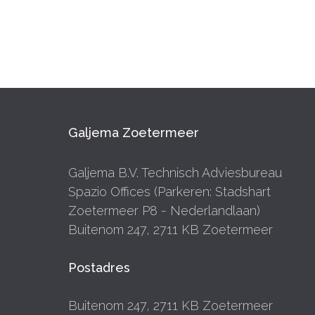
Galjema Zoetermeer
Galjema B.V. Technisch Adviesbureau
Spazio Offices (Parkeren: Stadshart
Zoetermeer P8 - Nederlandlaan)
Buitenom 247, 2711 KB Zoetermeer
Postadres
Buitenom 247, 2711 KB Zoetermeer