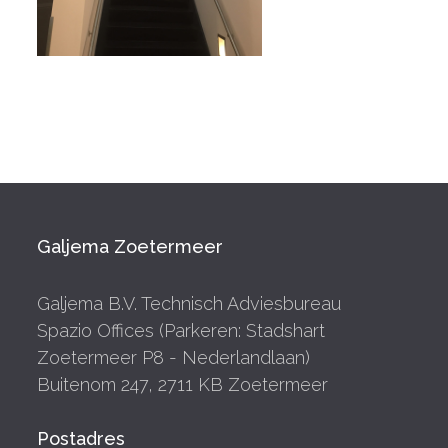
Galjema Zoetermeer
Galjema B.V. Technisch Adviesbureau
Spazio Offices (Parkeren: Stadshart
Zoetermeer P8 - Nederlandlaan)
Buitenom 247, 2711 KB Zoetermeer
Postadres