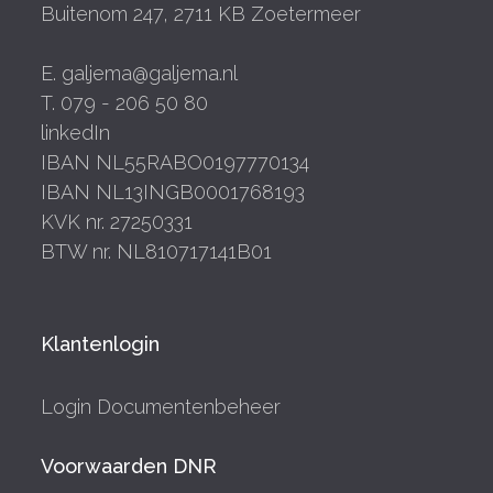
Buitenom 247, 2711 KB Zoetermeer
E. galjema@galjema.nl
T. 079 - 206 50 80
linkedIn
IBAN NL55RABO0197770134
IBAN NL13INGB0001768193
KVK nr. 27250331
BTW nr. NL810717141B01
Klantenlogin
Login Documentenbeheer
Voorwaarden DNR