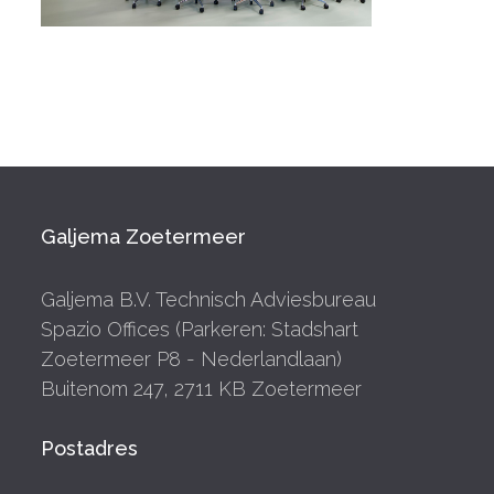
Galjema Zoetermeer
Galjema B.V. Technisch Adviesbureau
Spazio Offices (Parkeren: Stadshart
Zoetermeer P8 - Nederlandlaan)
Buitenom 247, 2711 KB Zoetermeer
Postadres