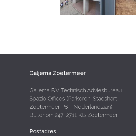
Galjema Zoetermeer
Galjema B.V. Technisch Adviesbureau
Spazio Offices (Parkeren: Stadshart
Zoetermeer P8 - Nederlandlaan)
Buitenom 247, 2711 KB Zoetermeer
Postadres