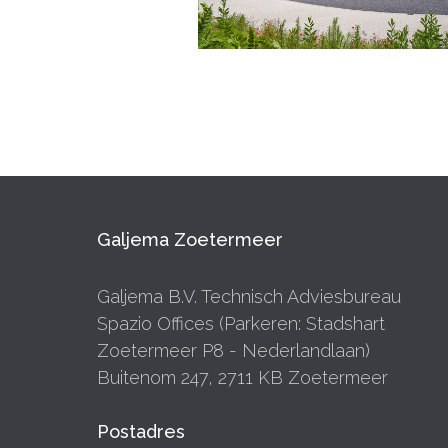
Galjema Zoetermeer
Galjema B.V. Technisch Adviesbureau
Spazio Offices (Parkeren: Stadshart
Zoetermeer P8 - Nederlandlaan)
Buitenom 247, 2711 KB Zoetermeer
Postadres