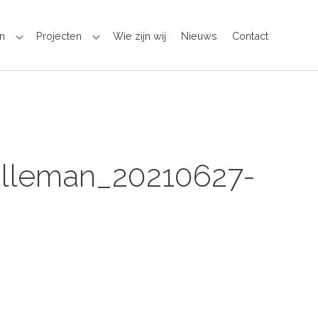
n
Projecten
Wie zijn wij
Nieuws
Contact
illeman_20210627-