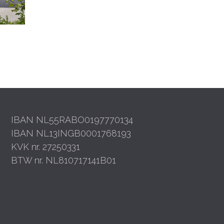
IBAN NL55RABO0197770134
IBAN NL13INGB0001768193
KVK nr. 27250331
BTW nr. NL810717141B01