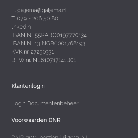
E. galjema@galjema.nl
T. 079 - 206 50 80
linkedIn
IBAN NL55RABO0197770134
IBAN NL13INGB0001768193
KVK nr. 27250331
BTW nr. NL810717141B01
Klantenlogin
Login Documentenbeheer
Voorwaarden DNR
DNR-2011-herzien juli 2013-NL