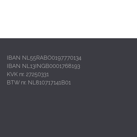
IBAN NL55RABO0197770134
IBAN NL13INGB0001768193
KVK nr. 27250331
BTW nr. NL810717141B01