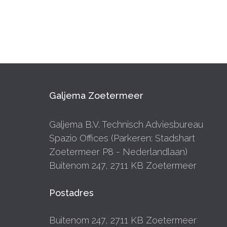
Galjema Zoetermeer
Galjema B.V. Technisch Adviesbureau
Spazio Offices (Parkeren: Stadshart
Zoetermeer P8 - Nederlandlaan)
Buitenom 247, 2711 KB Zoetermeer
Postadres
Buitenom 247, 2711 KB Zoetermeer