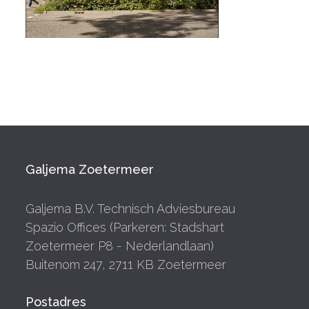
Galjema Zoetermeer
Galjema B.V. Technisch Adviesbureau
Spazio Offices (Parkeren: Stadshart
Zoetermeer P8 - Nederlandlaan)
Buitenom 247, 2711 KB Zoetermeer
Postadres