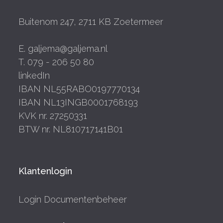
Buitenom 247, 2711 KB Zoetermeer
E. galjema@galjema.nl
T. 079 - 206 50 80
linkedIn
IBAN NL55RABO0197770134
IBAN NL13INGB0001768193
KVK nr. 27250331
BTW nr. NL810717141B01
Klantenlogin
Login Documentenbeheer