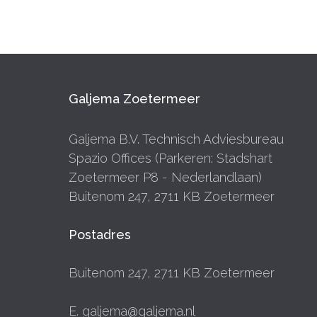
Galjema Zoetermeer
Galjema B.V. Technisch Adviesbureau
Spazio Offices (Parkeren: Stadshart
Zoetermeer P8 - Nederlandlaan)
Buitenom 247, 2711 KB Zoetermeer
Postadres
Buitenom 247, 2711 KB Zoetermeer
E. galjema@galjema.nl