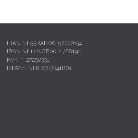
IBAN NL55RABO0197770134
IBAN NL13INGB0001768193
KVK nr. 27250331
BTW nr. NL810717141B01