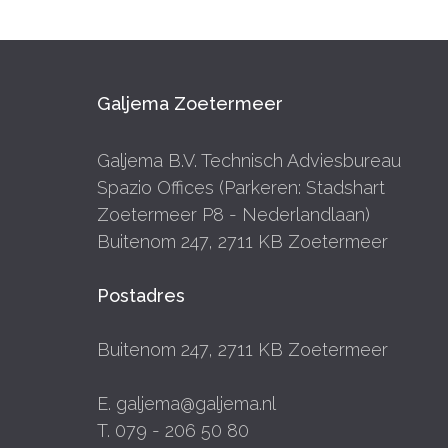
Galjema Zoetermeer
Galjema B.V. Technisch Adviesbureau
Spazio Offices (Parkeren: Stadshart
Zoetermeer P8 - Nederlandlaan)
Buitenom 247, 2711 KB Zoetermeer
Postadres
Buitenom 247, 2711 KB Zoetermeer
E. galjema@galjema.nl
T. 079 - 206 50 80