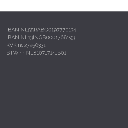
IBAN NL55RABO0197770134
IBAN NL13INGB0001768193
KVK nr. 27250331
BTW nr. NL810717141B01