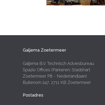
Galjema Zoetermeer
Galjema B.V. Technisch Adviesbureau
Spazio Offices (Parkeren: Stadshart
Zoetermeer P8 - Nederlandlaan)
Buitenom 247, 2711 KB Zoetermeer
Postadres