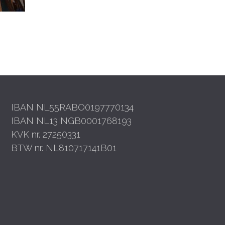
IBAN NL55RABO0197770134
IBAN NL13INGB0001768193
KVK nr. 27250331
BTW nr. NL810717141B01