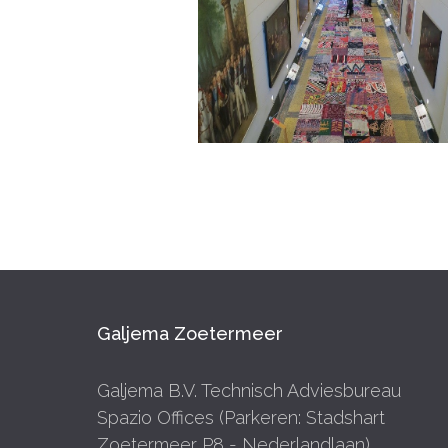
Galjema Zoetermeer
Galjema B.V. Technisch Adviesbureau
Spazio Offices (Parkeren: Stadshart
Zoetermeer P8 - Nederlandlaan)