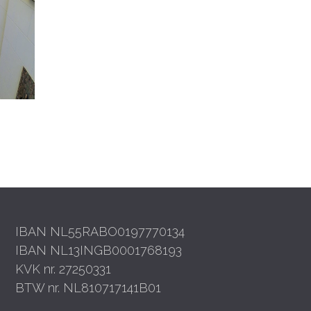
IBAN NL55RABO0197770134
IBAN NL13INGB0001768193
KVK nr. 27250331
BTW nr. NL810717141B01