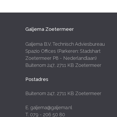
Galjema Zoetermeer
Galjema B.V. Technisch Adviesbureau
Spazio Offices (Parkeren: Stadshart
Zoetermeer P8 - Nederlandlaan)
Buitenom 247, 2711 KB Zoetermeer
Postadres
Buitenom 247, 2711 KB Zoetermeer
E. galjema@galjema.nl
T. 079 - 206 50 80