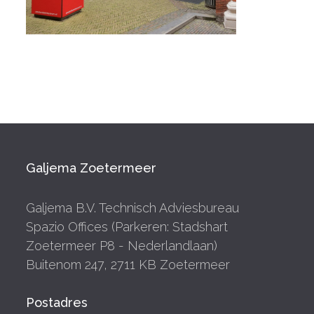
Galjema Zoetermeer
Galjema B.V. Technisch Adviesbureau
Spazio Offices (Parkeren: Stadshart
Zoetermeer P8 - Nederlandlaan)
Buitenom 247, 2711 KB Zoetermeer
Postadres