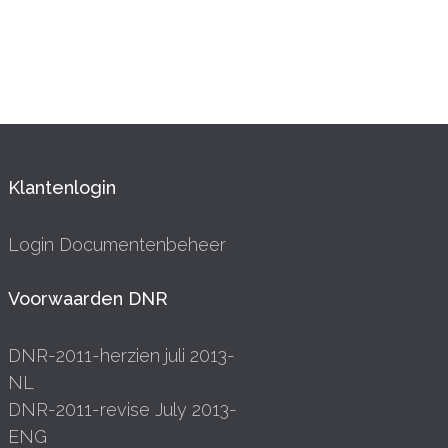
Klantenlogin
Login Documentenbeheer
Voorwaarden DNR
DNR-2011-herzien juli 2013-
NL
DNR-2011-revise July 2013-
ENG