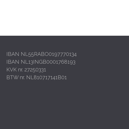
IBAN NL55RABO0197770134
IBAN NL13INGB0001768193
KVK nr. 27250331
BTW nr. NL810717141B01