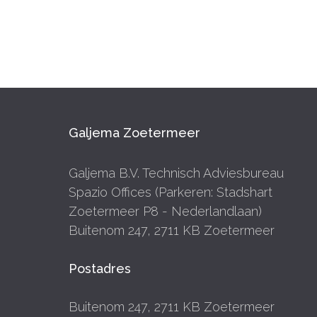
Galjema Zoetermeer
Galjema B.V. Technisch Adviesbureau
Spazio Offices (Parkeren: Stadshart
Zoetermeer P8 - Nederlandlaan)
Buitenom 247, 2711 KB Zoetermeer
Postadres
Buitenom 247, 2711 KB Zoetermeer