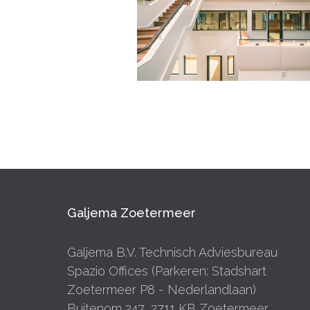
Galjema Zoetermeer
Galjema B.V. Technisch Adviesbureau
Spazio Offices (Parkeren: Stadshart
Zoetermeer P8 - Nederlandlaan)
Buitenom 247, 2711 KB Zoetermeer