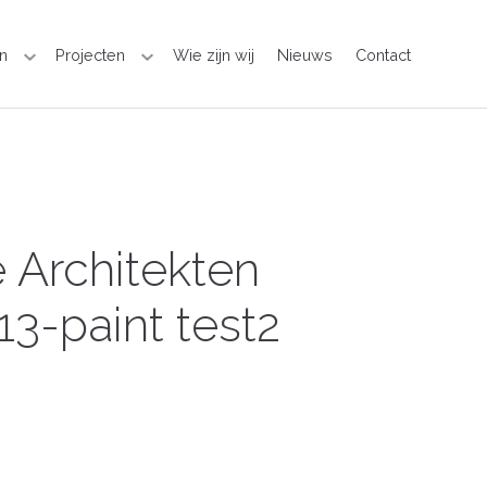
n
Projecten
Wie zijn wij
Nieuws
Contact
 Architekten
3-paint test2