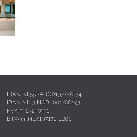
IBAN NL55RABO0197770134
IBAN NL13INGB0001768193
KVK nr. 27250331
BTW nr. NL810717141B01