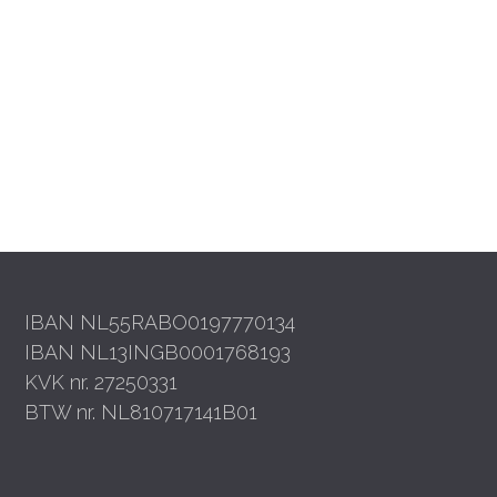
IBAN NL55RABO0197770134
IBAN NL13INGB0001768193
KVK nr. 27250331
BTW nr. NL810717141B01