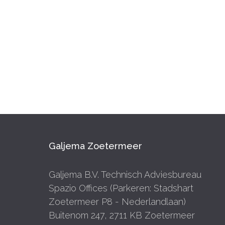
Galjema Zoetermeer
Galjema B.V. Technisch Adviesbureau
Spazio Offices (Parkeren: Stadshart
Zoetermeer P8 - Nederlandlaan)
Buitenom 247, 2711 KB Zoetermeer