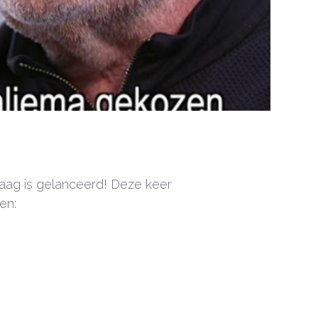
daag is gelanceerd! Deze keer
en: