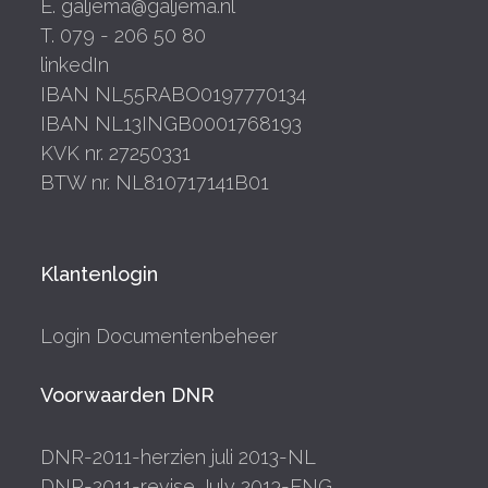
E. galjema@galjema.nl
T. 079 - 206 50 80
linkedIn
IBAN NL55RABO0197770134
IBAN NL13INGB0001768193
KVK nr. 27250331
BTW nr. NL810717141B01
Klantenlogin
Login Documentenbeheer
Voorwaarden DNR
DNR-2011-herzien juli 2013-NL
DNR-2011-revise July 2013-ENG