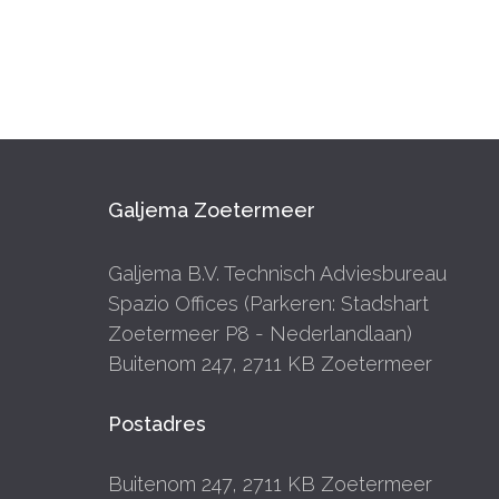
Galjema Zoetermeer
Galjema B.V. Technisch Adviesbureau
Spazio Offices (Parkeren: Stadshart
Zoetermeer P8 - Nederlandlaan)
Buitenom 247, 2711 KB Zoetermeer
Postadres
Buitenom 247, 2711 KB Zoetermeer