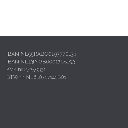
IBAN NL55RABO0197770134
IBAN NL13INGB0001768193
KVK nr. 27250331
BTW nr. NL810717141B01