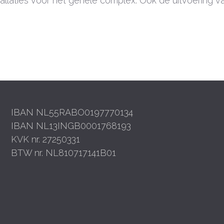
nstallaties voor het gehele complex. Ook de uitvoerin
IBAN NL55RABO0197770134
IBAN NL13INGB0001768193
KVK nr. 27250331
BTW nr. NL810717141B01