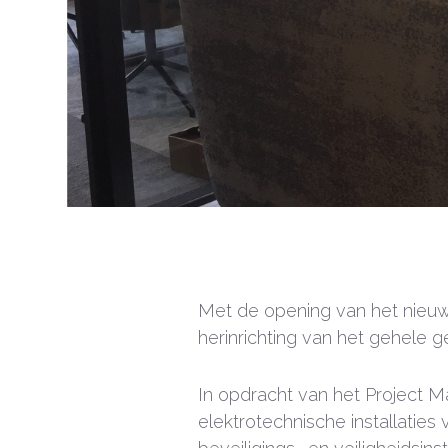
Met de opening van het nieuw
herinrichting van het gehele 
In opdracht van het Project
elektrotechnische installatie