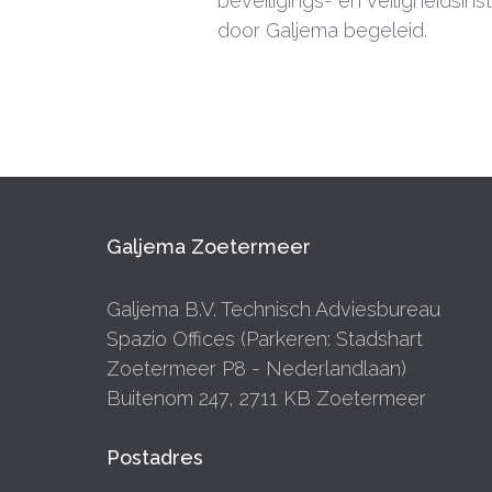
beveiligings- en veiligheidsi
door Galjema begeleid.
Galjema Zoetermeer
Galjema B.V. Technisch Adviesbureau
Spazio Offices (Parkeren: Stadshart
Zoetermeer P8 - Nederlandlaan)
Buitenom 247, 2711 KB Zoetermeer
Postadres