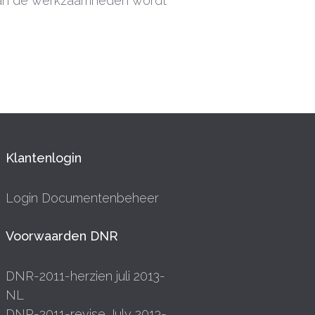
g van de werkzaamheden wordt
Klantenlogin
Login Documentenbeheer
Voorwaarden DNR
DNR-2011-herzien juli 2013-
NL
DNR-2011-revise July 2013-