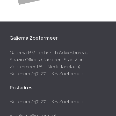
Galjema Zoetermeer
Galjema B.V. Technisch Adviesbureau
Spazio Offices (Parkeren: Stadshart
Zoetermeer P8 - Nederlandlaan)
Buitenom 247, 2711 KB Zoetermeer
Postadres
Buitenom 247, 2711 KB Zoetermeer
E. galjema@galjema.nl