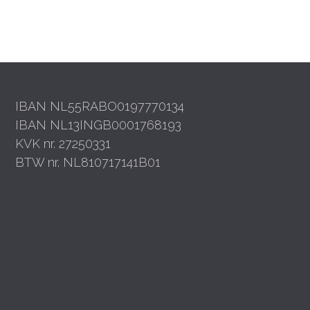
IBAN NL55RABO0197770134
IBAN NL13INGB0001768193
KVK nr. 27250331
BTW nr. NL810717141B01