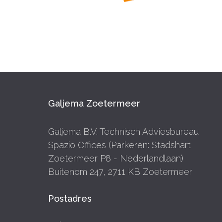
Galjema Zoetermeer
Galjema B.V. Technisch Adviesbureau
Spazio Offices (Parkeren: Stadshart
Zoetermeer P8 - Nederlandlaan)
Buitenom 247, 2711 KB Zoetermeer
Postadres