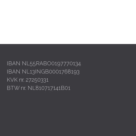
IBAN NL55RABO0197770134
IBAN NL13INGB0001768193
KVK nr. 27250331
BTW nr. NL810717141B01