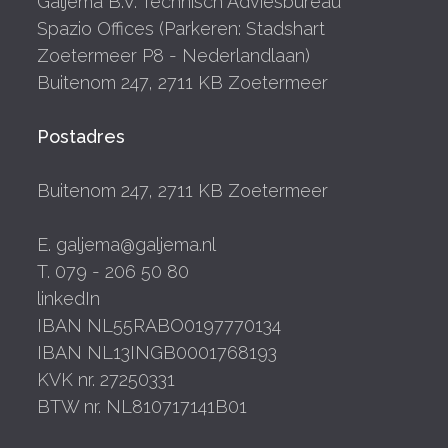
Galjema B.V. Technisch Adviesbureau
Spazio Offices (Parkeren: Stadshart
Zoetermeer P8 - Nederlandlaan)
Buitenom 247, 2711 KB Zoetermeer
Postadres
Buitenom 247, 2711 KB Zoetermeer
E. galjema@galjema.nl
T. 079 - 206 50 80
linkedIn
IBAN NL55RABO0197770134
IBAN NL13INGB0001768193
KVK nr. 27250331
BTW nr. NL810717141B01