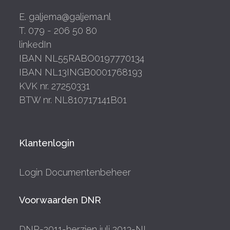
E. galjema@galjema.nl
T. 079 - 206 50 80
linkedIn
IBAN NL55RABO0197770134
IBAN NL13INGB0001768193
KVK nr. 27250331
BTW nr. NL810717141B01
Klantenlogin
Login Documentenbeheer
Voorwaarden DNR
DNR-2011-herzien juli 2013-NL