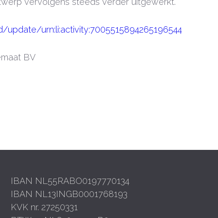
twerp vervolgens steeds verder uitgewerkt.
d/update/urn:li:activity:7005515894265196544
gemaat BV
IBAN NL55RABO0197770134
IBAN NL13INGB0001768193
KVK nr. 27250331