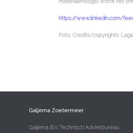
materialenoogst wordt het on
https://www.linkedin.com/fee
Foto: Credits/copyrights: La
Galjema Zoetermeer
Galjema B.V. Technisch Adviesbureau