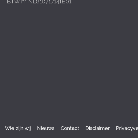
BTW nr. NL810717141B01
Wie zijn wij
Nieuws
Contact
Disclaimer
Privacyve