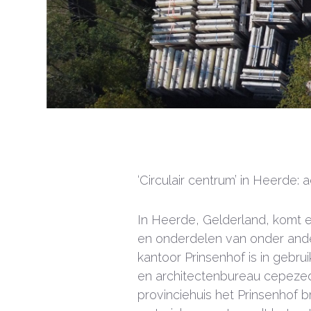
‘Circulair centrum’ in Heerde
In Heerde, Gelderland, komt ee
en onderdelen van onder ande
kantoor Prinsenhof is in gebr
en architectenbureau cepezed
provinciehuis het Prinsenhof b