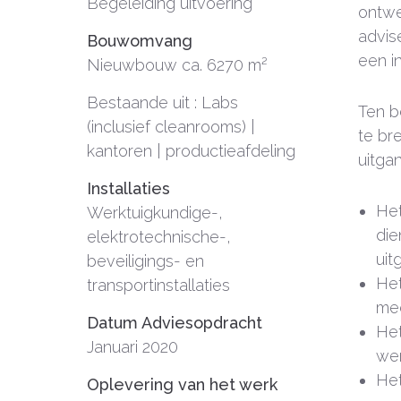
Begeleiding uitvoering
ontwe
advis
Bouwomvang
een i
Nieuwbouw ca. 6270 m²
Bestaande uit : Labs
Ten b
(inclusief cleanrooms) |
te br
kantoren | productieafdeling
uitga
Installaties
Het
Werktuigkundige-,
die
elektrotechnische-,
uit
beveiligings- en
He
transportinstallaties
me
Datum Adviesopdracht
Het
Januari 2020
wer
Het
Oplevering van het werk