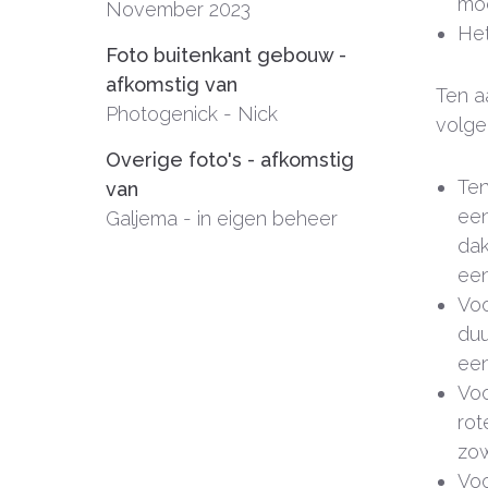
moe
November 2023
Het
Foto buitenkant gebouw -
afkomstig van
Ten a
Photogenick - Nick
volge
Overige foto's - afkomstig
Ten
van
een
Galjema - in eigen beheer
dak
een
Voo
duu
een
Voo
rot
zow
Voo