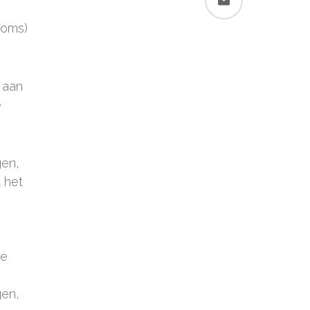
ooms)
 aan
e
gen,
 het
de
gen,