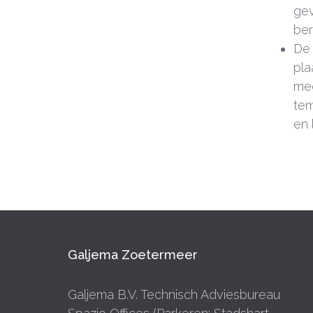
gev
ber
De 
pla
med
tem
en 
Galjema Zoetermeer
Galjema B.V. Technisch Adviesbureau