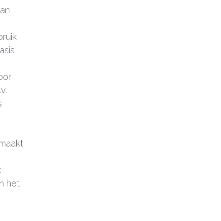
van
bruik
asis
oor
v.
s
maakt
k
n het