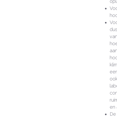
opl
Voo
hoo
Voo
dus
van
hoe
aan
hoo
kli
een
ook
lab
con
rui
en 
De 