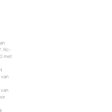
van
, Rc-
K) met
t
 van
 van
oor
k