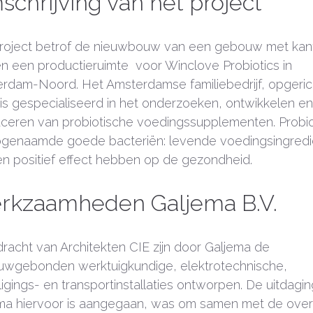
chrijving van het project
roject betrof de nieuwbouw van een gebouw met kan
en een productieruimte voor Winclove Probiotics in
rdam-Noord. Het Amsterdamse familiebedrijf, opgerich
 is gespecialiseerd in het onderzoeken, ontwikkelen en
ceren van probiotische voedingssupplementen. Probio
zogenaamde goede bacteriën: levende voedingsingred
en positief effect hebben op de gezondheid.
rkzaamheden Galjema B.V.
dracht van Architekten CIE zijn door Galjema de
wgebonden werktuigkundige, elektrotechnische,
ligings- en transportinstallaties ontworpen. De uitdagin
ma hiervoor is aangegaan, was om samen met de over