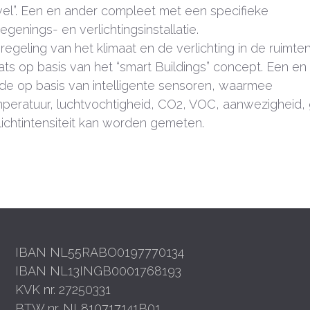
el”. Een en ander compleet met een specifieke
egenings- en verlichtingsinstallatie.
regeling van het klimaat en de verlichting in de ruimten
ats op basis van het “smart Buildings” concept. Een en
e op basis van intelligente sensoren, waarmee
peratuur, luchtvochtigheid, CO
2
, VOC, aanwezigheid, 
lichtintensiteit kan worden gemeten.
IBAN NL55RABO0197770134
IBAN NL13INGB0001768193
KVK nr. 27250331
BTW nr. NL810717141B01