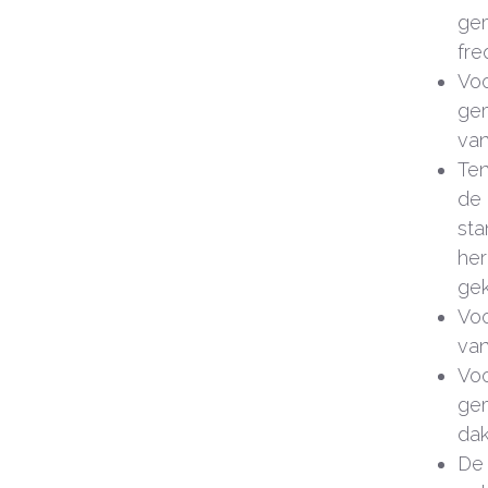
gem
fre
Voo
gem
van
Ten
de 
sta
her
gek
Voo
van
Voo
gem
dak
De 