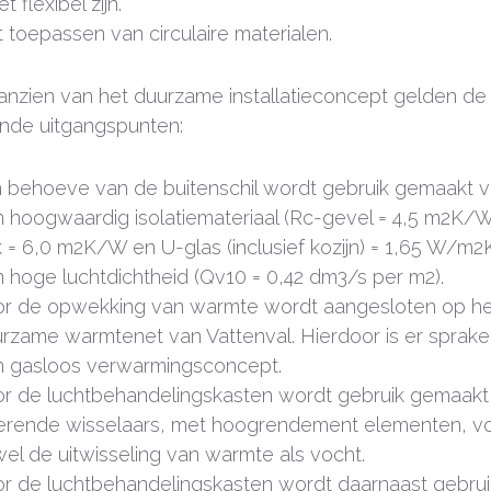
t flexibel zijn.
 toepassen van circulaire materialen.
anzien van het duurzame installatieconcept gelden de
nde uitgangspunten:
 behoeve van de buitenschil wordt gebruik gemaakt 
 hoogwaardig isolatiemateriaal (Rc-gevel = 4,5 m
2
K/W
 = 6,0 m
2
K/W en U-glas (inclusief kozijn) = 1,65 W/m
2
 hoge luchtdichtheid (Q
v10
= 0,42 dm
3
/s per m
2
).
r de opwekking van warmte wordt aangesloten op he
rzame warmtenet van Vattenval. Hierdoor is er sprake
 gasloos verwarmingsconcept.
r de luchtbehandelingskasten wordt gebruik gemaakt
erende wisselaars, met hoogrendement elementen, v
el de uitwisseling van warmte als vocht.
r de luchtbehandelingskasten wordt daarnaast gebrui