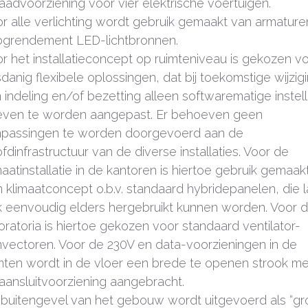
aadvoorziening voor vier elektrische voertuigen.
r alle verlichting wordt gebruik gemaakt van armatur
grendement LED-lichtbronnen.
r het installatieconcept op ruimteniveau is gekozen v
danig flexibele oplossingen, dat bij toekomstige wijzig
 indeling en/of bezetting alleen softwarematige instel
ven te worden aangepast. Er behoeven geen
passingen te worden doorgevoerd aan de
fdinfrastructuur van de diverse installaties. Voor de
maatinstallatie in de kantoren is hiertoe gebruik gemaak
 klimaatconcept o.b.v. standaard hybridepanelen, die l
 eenvoudig elders hergebruikt kunnen worden. Voor 
oratoria is hiertoe gekozen voor standaard ventilator-
vectoren. Voor de 230V en data-voorzieningen in de
mten wordt in de vloer een brede te openen strook met
aansluitvoorziening aangebracht.
buitengevel van het gebouw wordt uitgevoerd als “g