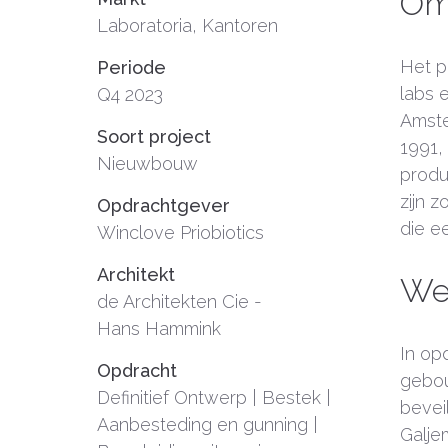
Oms
Laboratoria, Kantoren
Het p
Periode
labs 
Q4 2023
Amste
Soort project
1991,
Nieuwbouw
produ
zijn 
Opdrachtgever
die e
Winclove Priobiotics
Architekt
We
de Architekten Cie -
Hans Hammink
In op
Opdracht
gebou
Definitief Ontwerp | Bestek |
bevei
Aanbesteding en gunning |
Galje