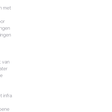
en met
oor
ingen
lingen
t van
ater
de
 infra
roene