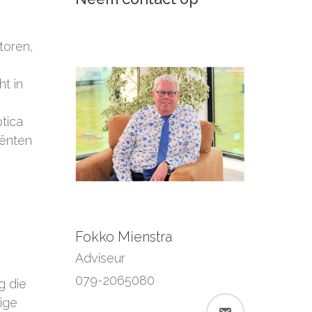
toren,
t in
tica
iënten
Fokko Mienstra
Adviseur
079-2065080
g die
ige