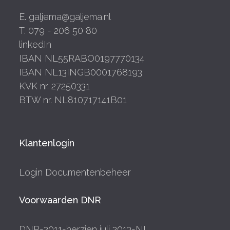
E. galjema@galjema.nl
T. 079 - 206 50 80
linkedIn
IBAN NL55RABO0197770134
IBAN NL13INGB0001768193
KVK nr. 27250331
BTW nr. NL810717141B01
Klantenlogin
Login Documentenbeheer
Voorwaarden DNR
DNR-2011-herzien juli 2013-NL