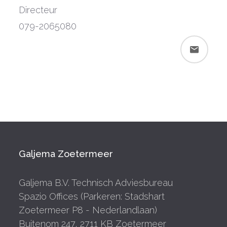
Directeur
079-2065080
Galjema Zoetermeer
Galjema B.V. Technisch Adviesbureau
Spazio Offices (Parkeren: Stadshart
Zoetermeer P8 - Nederlandlaan)
Buitenom 247, 2711 KB Zoetermeer