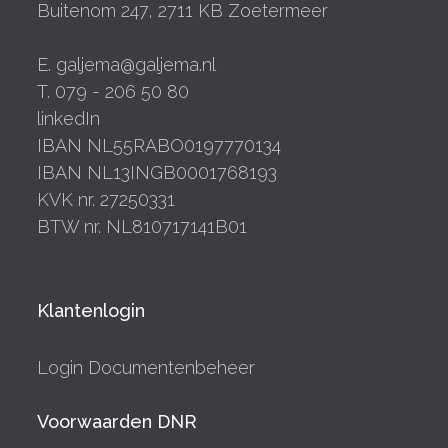
Buitenom 247, 2711 KB Zoetermeer
E. galjema@galjema.nl
T. 079 - 206 50 80
linkedIn
IBAN NL55RABO0197770134
IBAN NL13INGB0001768193
KVK nr. 27250331
BTW nr. NL810717141B01
Klantenlogin
Login Documentenbeheer
Voorwaarden DNR